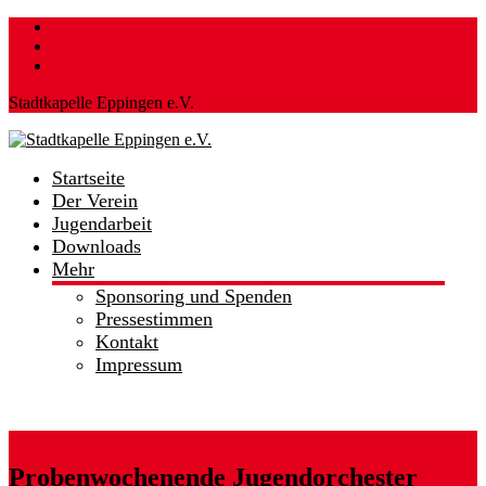
Skip
to
content
Stadtkapelle Eppingen e.V.
Startseite
Stadtkapelle
Der Verein
Eppingen
Jugendarbeit
e.V.
Downloads
Mehr
…
hier
Sponsoring und Spenden
spielt
Pressestimmen
die
Kontakt
Musik!
Impressum
Probenwochenende Jugendorchester