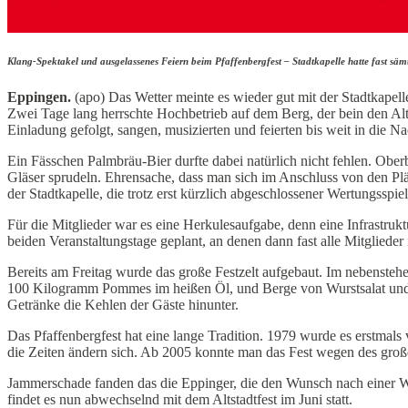
Klang-Spektakel und ausgelassenes Feiern beim Pfaffenbergfest – Stadtkapelle hatte fast sämt
Eppingen.
(apo) Das Wetter meinte es wieder gut mit der Stadtkapell
Zwei Tage lang herrschte Hochbetrieb auf dem Berg, der bein den Al
Einladung gefolgt, sangen, musizierten und feierten bis weit in die Na
Ein Fässchen Palmbräu-Bier durfte dabei natürlich nicht fehlen. Ober
Gläser sprudeln. Ehrensache, dass man sich im Anschluss von den Pl
der Stadtkapelle, die trotz erst kürzlich abgeschlossener Wertungssp
Für die Mitglieder war es eine Herkulesaufgabe, denn eine Infrastruk
beiden Veranstaltungstage geplant, an denen dann fast alle Mitglieder
Bereits am Freitag wurde das große Festzelt aufgebaut. Im nebenstehe
100 Kilogramm Pommes im heißen Öl, und Berge von Wurstsalat und g
Getränke die Kehlen der Gäste hinunter.
Das Pfaffenbergfest hat eine lange Tradition. 1979 wurde es erstmals
die Zeiten ändern sich. Ab 2005 konnte man das Fest wegen des große
Jammerschade fanden das die Eppinger, die den Wunsch nach einer Wi
findet es nun abwechselnd mit dem Altstadtfest im Juni statt.