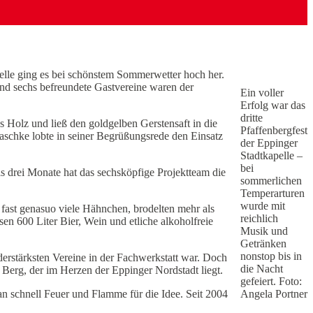
pelle ging es bei schönstem Sommerwetter hoch her.
nd sechs befreundete Gastvereine waren der
Ein voller
Erfolg war das
dritte
s Holz und ließ den goldgelben Gerstensaft in die
Pfaffenbergfest
aschke lobte in seiner Begrüßungsrede den Einsatz
der Eppinger
Stadtkapelle –
bei
ls drei Monate hat das sechsköpfige Projektteam die
sommerlichen
Temperarturen
wurde mit
n fast genasuo viele Hähnchen, brodelten mehr als
reichlich
 600 Liter Bier, Wein und etliche alkoholfreie
Musik und
Getränken
nonstop bis in
derstärksten Vereine in der Fachwerkstatt war. Doch
die Nacht
Berg, der im Herzen der Eppinger Nordstadt liegt.
gefeiert. Foto:
n schnell Feuer und Flamme für die Idee. Seit 2004
Angela Portner