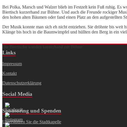
Bei Polka, Marsch und Walzer blieb im Festzelt kein Fuß ruhig. Es
Biertisch kurzerhand zur Bühne. Und auch die Freunde rockiger Musik
den hohen alten Bäumen oder fand einen Platz an den aufgestellten St
Der Musik konnte man sich eh nicht entziehen. Sie dröhnte bis weit
Klänge bis hoch in die Baumwimpfel und hüllten den Berg in ein viel
Die Biertische wurden kurzerhand zur Bühne
Links
Impressum
Kontakt
Datenschutzerklärung
Social Media
Sponsoring und Spenden
Unterstützen Sie die Stadtkapelle