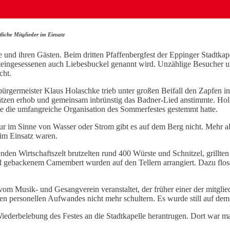
liche Mitglieder im Einsatz
e und ihren Gästen. Beim dritten Pfaffenbergfest der Eppinger Stadtka
teingesessenen auch Liebesbuckel genannt wird. Unzählige Besucher u
cht.
bürgermeister Klaus Holaschke trieb unter großen Beifall den Zapfen in
ätzen erhob und gemeinsam inbrünstig das Badner-Lied anstimmte. Hol
iele die umfangreiche Organisation des Sommerfestes gestemmt hatte.
tur im Sinne von Wasser oder Strom gibt es auf dem Berg nicht. Mehr a
 im Einsatz waren.
nden Wirtschaftszelt brutzelten rund 400 Würste und Schnitzel, grillte
ebackenem Camembert wurden auf den Tellern arrangiert. Dazu flossen
 vom Musik- und Gesangverein veranstaltet, der früher einer der mitglie
n personellen Aufwandes nicht mehr schultern. Es wurde still auf dem 
ederbelebung des Festes an die Stadtkapelle herantrugen. Dort war ma