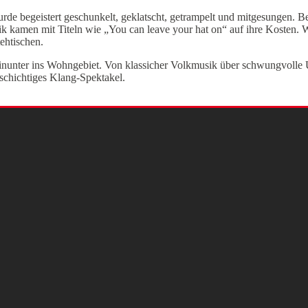
 wurde begeistert geschunkelt, geklatscht, getrampelt und mitgesung
 kamen mit Titeln wie „You can leave your hat on“ auf ihre Kosten. We
ehtischen.
 hinunter ins Wohngebiet. Von klassicher Volkmusik über schwungvolle
schichtiges Klang-Spektakel.