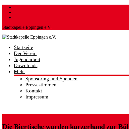
Skip
to
content
Stadtkapelle Eppingen e.V.
Startseite
Stadtkapelle
Der Verein
Eppingen
Jugendarbeit
e.V.
Downloads
Mehr
…
hier
Sponsoring und Spenden
spielt
Pressestimmen
die
Kontakt
Musik!
Impressum
Die Biertische wurden kurzerhand zur Bü