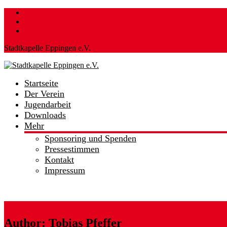
Skip
to
content
Stadtkapelle Eppingen e.V.
Startseite
Stadtkapelle
Der Verein
Eppingen
Jugendarbeit
e.V.
Downloads
Mehr
…
hier
Sponsoring und Spenden
spielt
Pressestimmen
die
Kontakt
Musik!
Impressum
Author:
Tobias Pfeffer