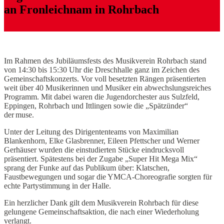
an Fronleichnam in Rohrbach
Im Rahmen des Jubiläumsfests des Musikverein Rohrbach stand
von 14:30 bis 15:30 Uhr die Dreschhalle ganz im Zeichen des
Gemeinschaftskonzerts. Vor voll besetzten Rängen präsentierten
weit über 40 Musikerinnen und Musiker ein abwechslungsreiches
Programm. Mit dabei waren die Jugendorchester aus Sulzfeld,
Eppingen, Rohrbach und Ittlingen sowie die „Spätzünder“
der muse.
Unter der Leitung des Dirigententeams von Maximilian
Blankenhorn, Elke Glasbrenner, Eileen Pfettscher und Werner
Gerhäuser wurden die einstudierten Stücke eindrucksvoll
präsentiert. Spätestens bei der Zugabe „Super Hit Mega Mix“
sprang der Funke auf das Publikum über: Klatschen,
Faustbewegungen und sogar die YMCA-Choreografie sorgten für
echte Partystimmung in der Halle.
Ein herzlicher Dank gilt dem Musikverein Rohrbach für diese
gelungene Gemeinschaftsaktion, die nach einer Wiederholung
verlangt.