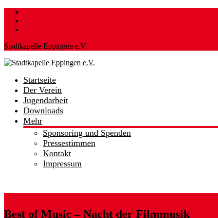
Skip
to
content
Stadtkapelle Eppingen e.V.
Startseite
Stadtkapelle
Der Verein
Eppingen
Jugendarbeit
e.V.
Downloads
Mehr
…
hier
Sponsoring und Spenden
spielt
Pressestimmen
die
Kontakt
Musik!
Impressum
Best of Music – Nacht der Filmmusik