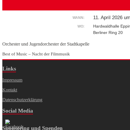
11. April 2026 u
WANN:
Hardwaldhalle Eppi
WO:
Berliner Ring 20
Orchester und Jugendorchester der Stadtkapelle
Best of Music – Nacht der Filmmusik
Links
Impressum
Kontakt
Datenschutzerklärung
Social Media
Sponsoring und Spenden